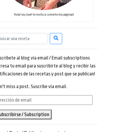
Hola! soy Jose! te invito a comerte mis páginas!
scríbete al blog vía email / Email subscriptions
resa tu email para suscribirte al blog y recibir las
tificaciones de las recetas y post que se publican!
n't miss a post. Suscribe via email.
rección
ubscribirse / Subscription
ail