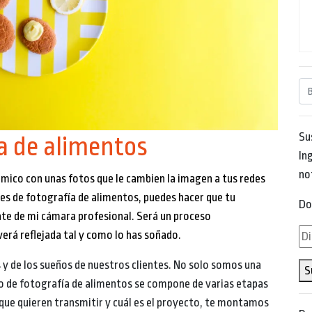
Su
a de alimentos
Ing
no
ómico
con unas fotos que le cambien la imagen a tus redes
es de fotografía
de alimentos,
puedes hacer que tu
Do
nte de mi cámara profesional. Será un proceso
Di
verá reflejada tal y como lo has soñado.
de
 de los sueños de nuestros clientes. No solo somos una
S
em
o de fotografía de alimentos se compone de varias etapas
que quieren transmitir y cuál es el proyecto, te montamos