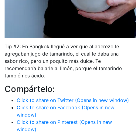
Tip #2: En Bangkok llegué a ver que al aderezo le
agregaban jugo de tamarindo, el cual le daba una
sabor rico, pero un poquito más dulce. Te
recomendaría bajarle al limón, porque el tamarindo
también es ácido.
Compártelo:
Click to share on Twitter (Opens in new window)
Click to share on Facebook (Opens in new
window)
Click to share on Pinterest (Opens in new
window)