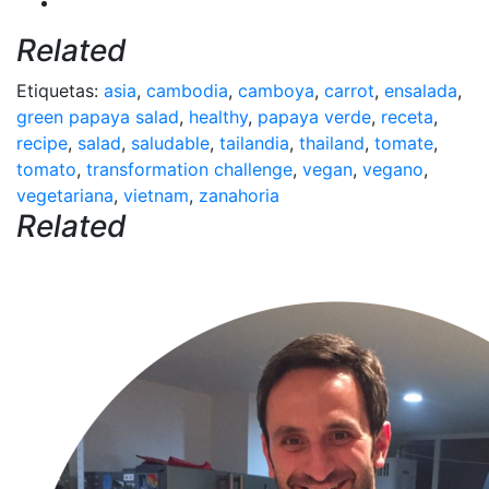
Related
Etiquetas:
asia
,
cambodia
,
camboya
,
carrot
,
ensalada
,
green papaya salad
,
healthy
,
papaya verde
,
receta
,
recipe
,
salad
,
saludable
,
tailandia
,
thailand
,
tomate
,
tomato
,
transformation challenge
,
vegan
,
vegano
,
vegetariana
,
vietnam
,
zanahoria
Related