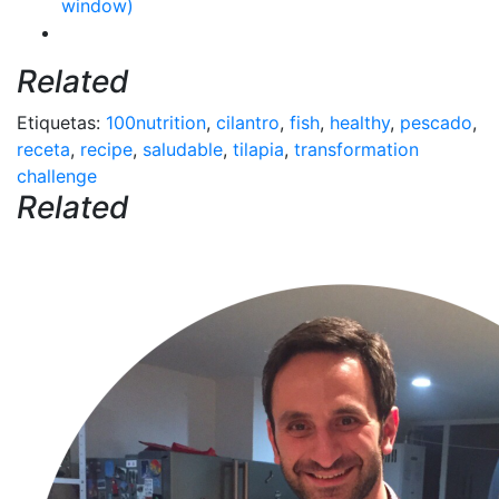
window)
Related
Etiquetas:
100nutrition
,
cilantro
,
fish
,
healthy
,
pescado
,
receta
,
recipe
,
saludable
,
tilapia
,
transformation
challenge
Related