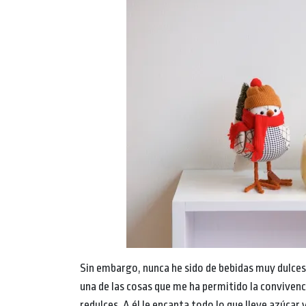
Sin embargo, nunca he sido de bebidas muy dulces. 
una de las cosas que me ha permitido la convivenci
redulces. A él le encanta todo lo que lleve azúcar