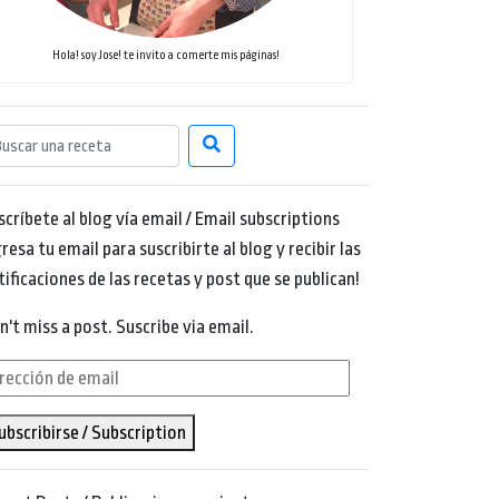
Hola! soy Jose! te invito a comerte mis páginas!
scríbete al blog vía email / Email subscriptions
resa tu email para suscribirte al blog y recibir las
tificaciones de las recetas y post que se publican!
n't miss a post. Suscribe via email.
rección
ubscribirse / Subscription
ail