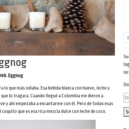
Su
ggnog
Ing
no
998. Eggnog
Do
ra lo que más odiaba. Esa bebida blanca con huevo, leche y
 que lo tragara. Cuando llegué a Colombia me dieron a
Di
ve y ahí empezaba a encantarme con él. Pero de todas esas
de
 coquito que es esa rica mezcla dulce con leche de coco.
S
em