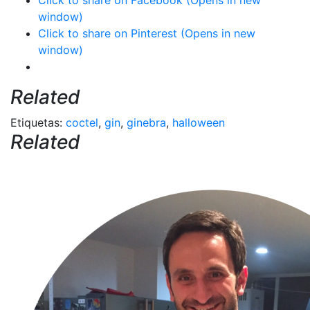
window)
Click to share on Pinterest (Opens in new
window)
Related
Etiquetas:
coctel
,
gin
,
ginebra
,
halloween
Related