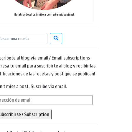
Hola! soy Jose! te invito a comerte mis páginas!
scríbete al blog vía email / Email subscriptions
resa tu email para suscribirte al blog y recibir las
tificaciones de las recetas y post que se publican!
n't miss a post. Suscribe via email.
rección
ubscribirse / Subscription
ail