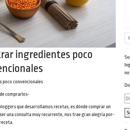
rar ingredientes poco
Su
Ing
encionales
no
s poco convencionales
Do
de comprarlos-
Di
de
bloggers que desarrollamos recetas, es dónde comprar un
S
em
ser una consulta muy recurrente, nos trae gran alegría por-
receta.