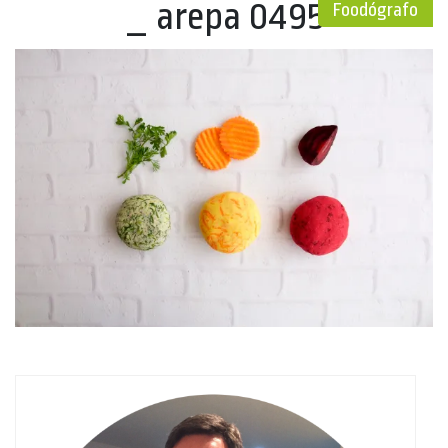
_ arepa 0495
Foodógrafo