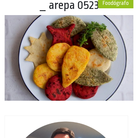
_ arepa 0523
Foodógrafo