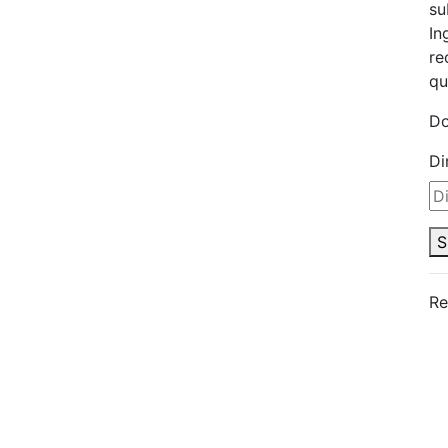
su
In
re
qu
Do
Di
S
Re