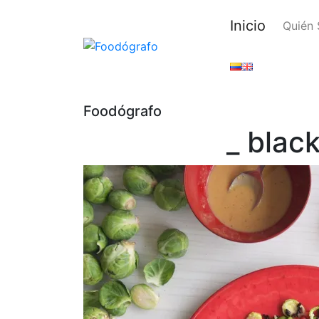
Inicio
Quién
Foodógrafo
_ blac