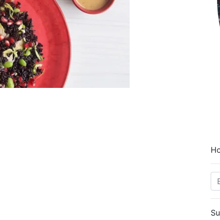
Ho
Su