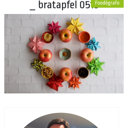
_ bratapfel 0519
Foodógrafo