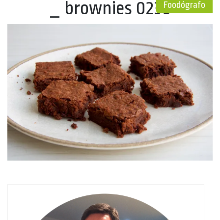
_ brownies 0239
Foodógrafo