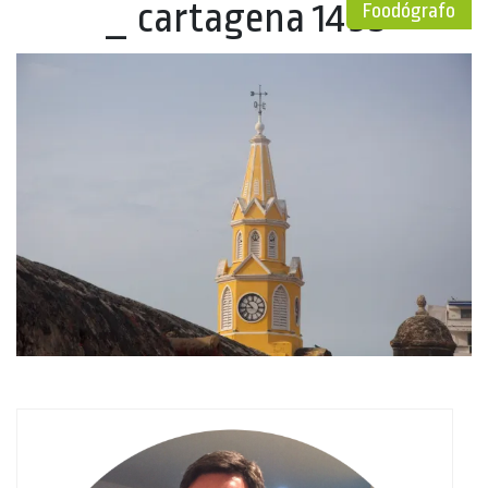
_ cartagena 1495
Foodógrafo