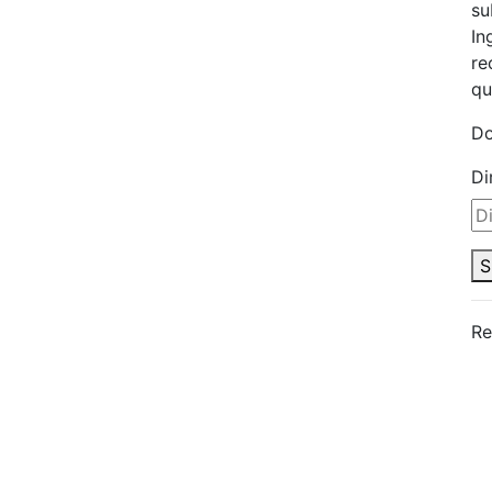
su
In
re
qu
Do
Di
S
Re