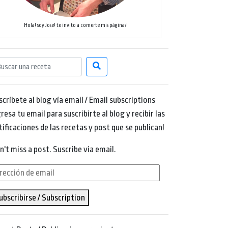
Hola! soy Jose! te invito a comerte mis páginas!
scríbete al blog vía email / Email subscriptions
resa tu email para suscribirte al blog y recibir las
tificaciones de las recetas y post que se publican!
n't miss a post. Suscribe via email.
rección
ubscribirse / Subscription
ail