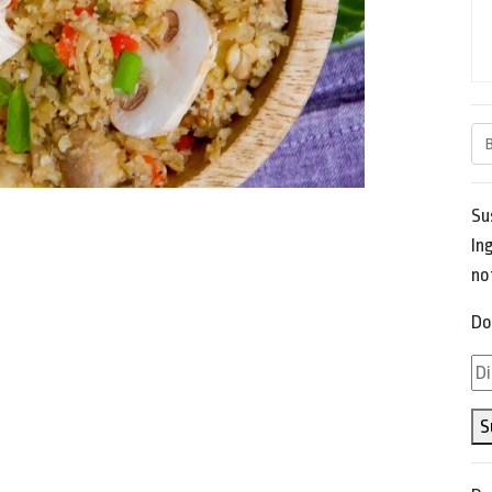
Su
Ing
no
Do
Di
de
S
em