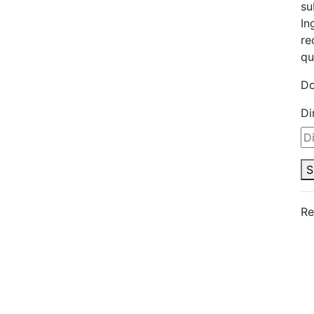
su
In
re
qu
Do
Di
S
Re