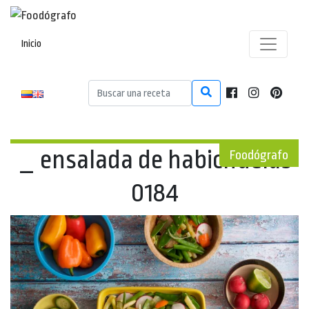
Inicio
_ ensalada de habichuelas
Foodógrafo
0184