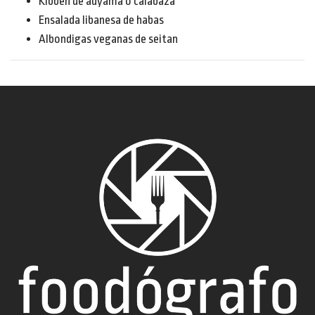
Kibbeh de auyama o calabaza
Ensalada libanesa de habas
Albondigas veganas de seitan