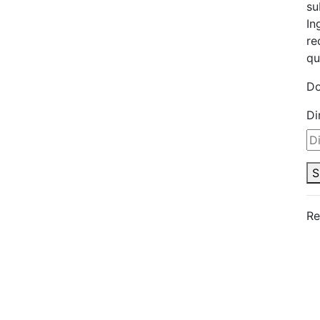
su
In
re
qu
Do
Di
S
Re