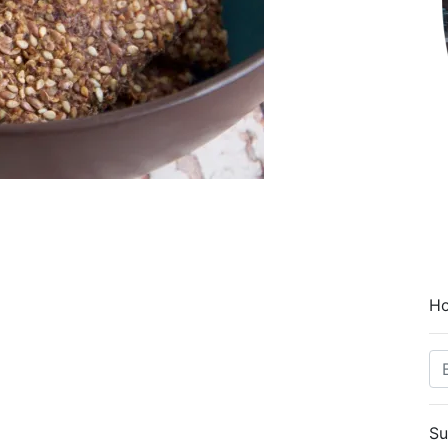
Ho
Su