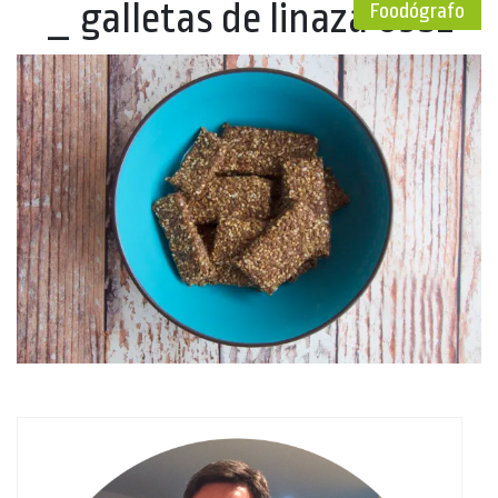
_ galletas de linaza 0352
Foodógrafo