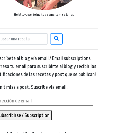
Hola! soy Jose! te invito a comerte mis páginas!
scríbete al blog vía email / Email subscriptions
resa tu email para suscribirte al blog y recibir las
tificaciones de las recetas y post que se publican!
n't miss a post. Suscribe via email.
rección
ubscribirse / Subscription
ail