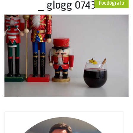
_ glogg 0743
Foodógrafo