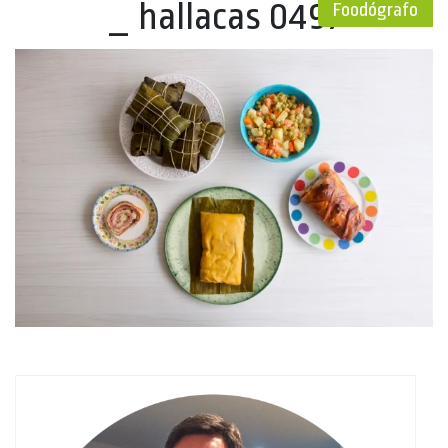
_ hallacas 0497
Foodógrafo