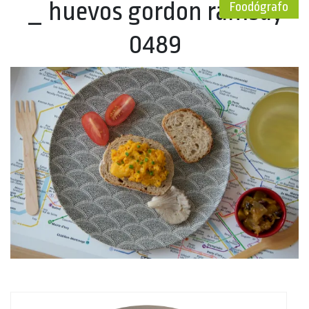
_ huevos gordon ramsay
Foodógrafo
0489