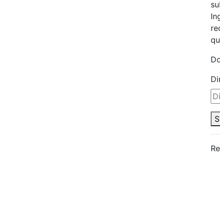
su
In
re
qu
Do
Di
S
Re