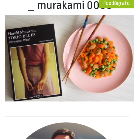
_ murakami 0006
Foodógrafo