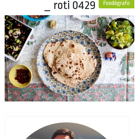
_ roti 0429
Foodógrafo