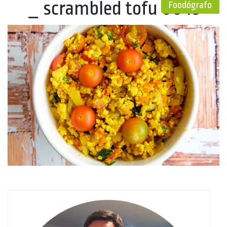
_ scrambled tofu 0043
Foodógrafo