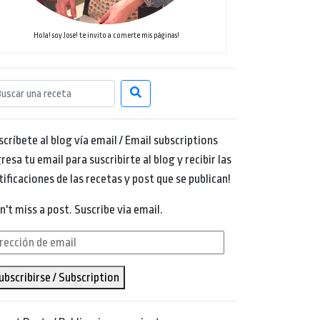
Hola! soy Jose! te invito a comerte mis páginas!
scríbete al blog vía email / Email subscriptions
resa tu email para suscribirte al blog y recibir las
tificaciones de las recetas y post que se publican!
n't miss a post. Suscribe via email.
rección
ubscribirse / Subscription
ail