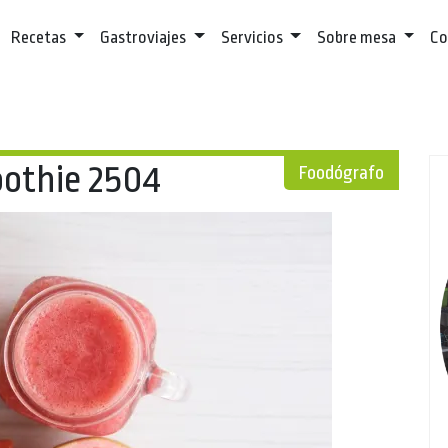
Recetas
Gastroviajes
Servicios
Sobre mesa
Co
othie 2504
Foodógrafo