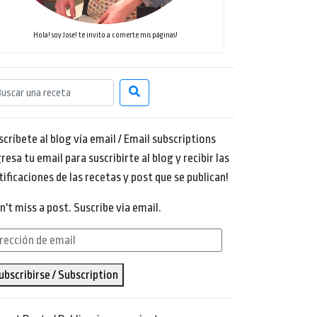
Hola! soy Jose! te invito a comerte mis páginas!
scríbete al blog vía email / Email subscriptions
resa tu email para suscribirte al blog y recibir las
tificaciones de las recetas y post que se publican!
n't miss a post. Suscribe via email.
rección
ubscribirse / Subscription
ail