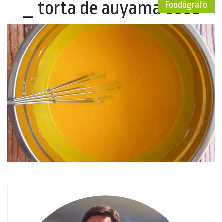
_ torta de auyama 0392
Foodógrafo