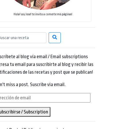
Hola! soy Jose! te invito a comerte mis páginas!
scríbete al blog vía email / Email subscriptions
resa tu email para suscribirte al blog y recibir las
tificaciones de las recetas y post que se publican!
n't miss a post. Suscribe via email.
rección
ubscribirse / Subscription
ail