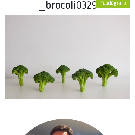
_brocoli0329
Foodógrafo