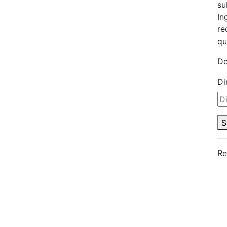
su
In
re
qu
Do
Di
S
Re