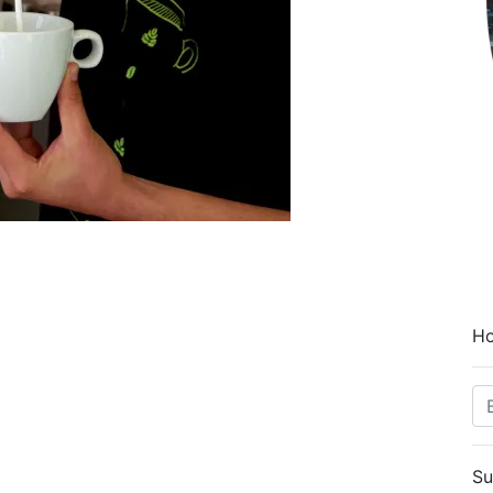
Ho
Su