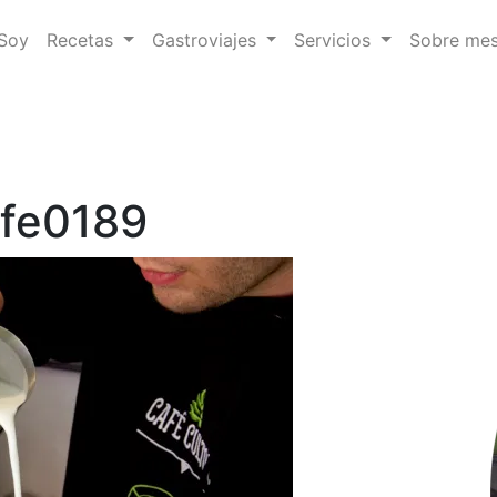
 Soy
Recetas
Gastroviajes
Servicios
Sobre me
afe0189