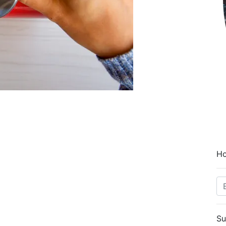
Ho
Su