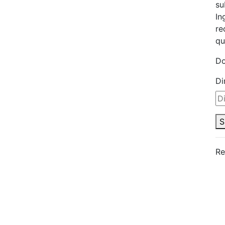
su
In
re
qu
Do
Di
S
Re