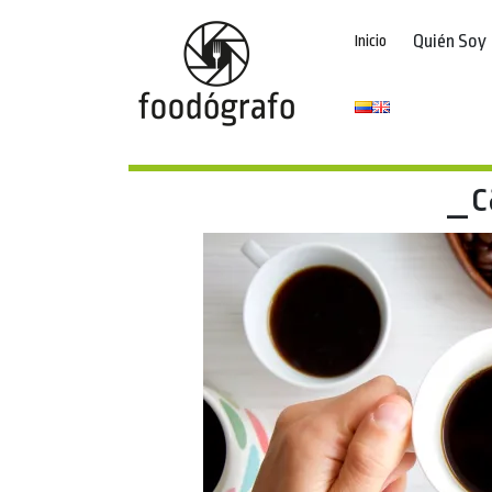
Quién Soy
Inicio
_c