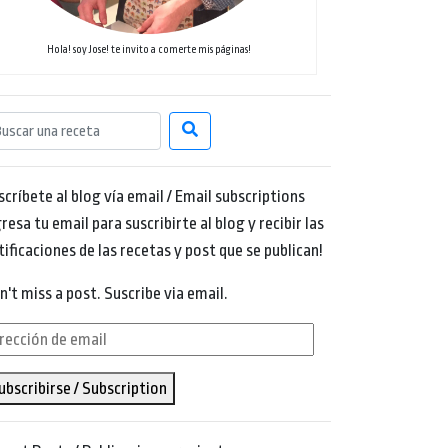
Hola! soy Jose! te invito a comerte mis páginas!
scríbete al blog vía email / Email subscriptions
resa tu email para suscribirte al blog y recibir las
tificaciones de las recetas y post que se publican!
n't miss a post. Suscribe via email.
rección
ubscribirse / Subscription
ail