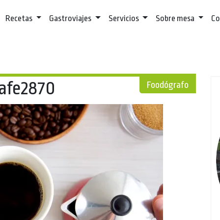
Recetas
Gastroviajes
Servicios
Sobre mesa
Co
afe2870
Foodógrafo