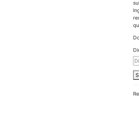
su
In
re
qu
Do
Di
S
Re