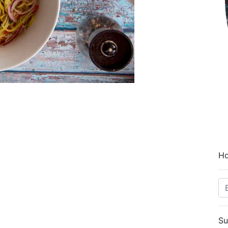
Ho
Su