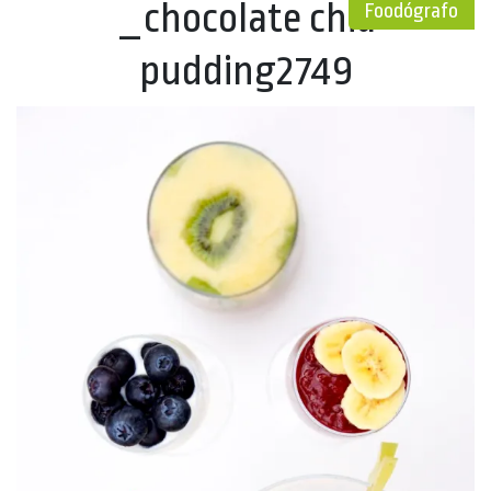
_chocolate chia
Foodógrafo
pudding2749