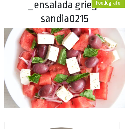
_ensalada griega
Foodógrafo
sandia0215