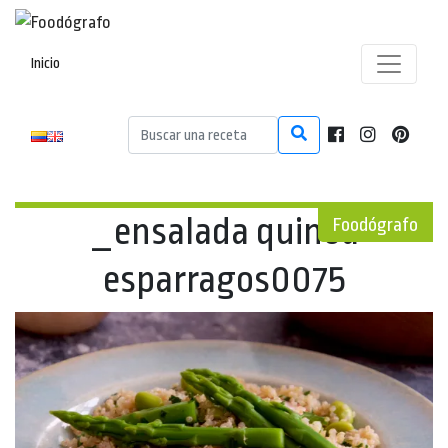
Inicio
_ensalada quinoa
Foodógrafo
esparragos0075