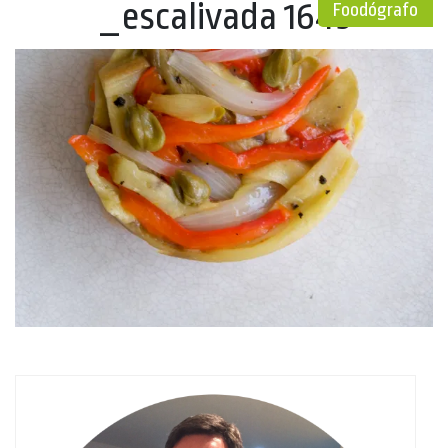
_escalivada 1643
Foodógrafo