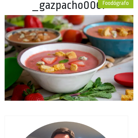
_gazpacho0067
Foodógrafo