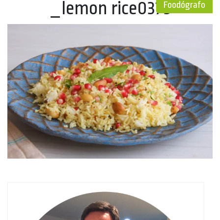
_lemon rice0373
Foodógrafo