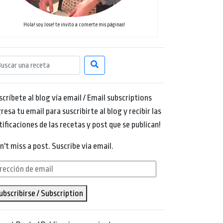
Hola! soy Jose! te invito a comerte mis páginas!
scríbete al blog vía email / Email subscriptions
resa tu email para suscribirte al blog y recibir las
tificaciones de las recetas y post que se publican!
n't miss a post. Suscribe via email.
rección
ubscribirse / Subscription
ail