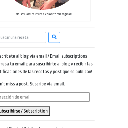
Hola! soy Jose! te invito a comerte mis páginas!
scríbete al blog vía email / Email subscriptions
resa tu email para suscribirte al blog y recibir las
tificaciones de las recetas y post que se publican!
n't miss a post. Suscribe via email.
rección
ubscribirse / Subscription
ail