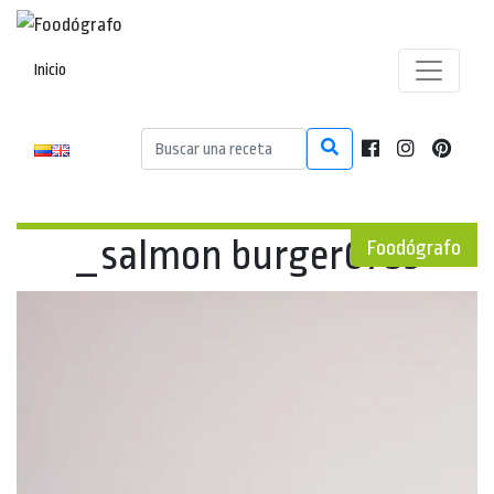
Inicio
_salmon burger0753
Foodógrafo