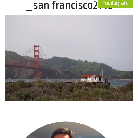
_san francisco2143
Foodógrafo