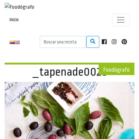
Inicio
_tapenade0026
Foodógrafo