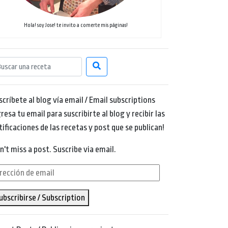
Hola! soy Jose! te invito a comerte mis páginas!
scríbete al blog vía email / Email subscriptions
resa tu email para suscribirte al blog y recibir las
tificaciones de las recetas y post que se publican!
n't miss a post. Suscribe via email.
rección
ubscribirse / Subscription
ail