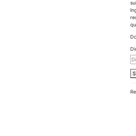
su
In
re
qu
Do
Di
S
Re