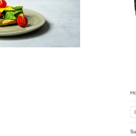
Ho
Su