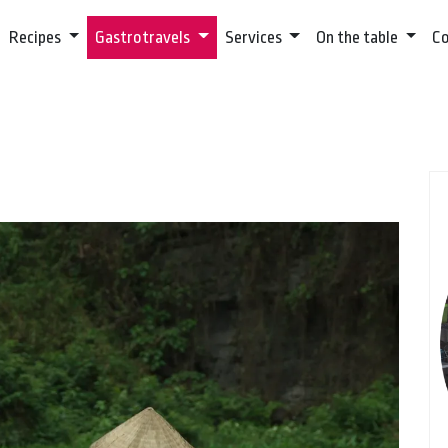
Recipes
Gastrotravels
Services
On the table
C