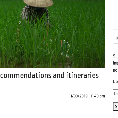
Su
Ing
no
Recommendations and itineraries
Do
Di
11/03/2019 | 11:40 pm
de
S
em