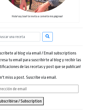
Hola! soy Jose! te invito a comerte mis páginas!
scríbete al blog vía email / Email subscriptions
resa tu email para suscribirte al blog y recibir las
tificaciones de las recetas y post que se publican!
n't miss a post. Suscribe via email.
rección
ubscribirse / Subscription
ail